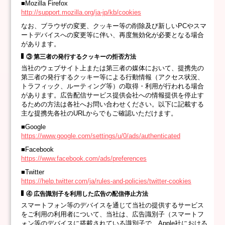
■Mozilla Firefox
http://support.mozilla.org/ja-jp/kb/cookies
なお、ブラウザの変更、クッキー等の削除及び新しいPCやスマ
ートデバイスへの変更等に伴い、再度無効化が必要となる場合
があります。
③ 第三者の発行するクッキーの拒否方法
当社のウェブサイト上または第三者の媒体において、提携先の
第三者の発行するクッキー等による行動情報（アクセス状況、
トラフィック、ルーティング等）の取得・利用が行われる場合
があります。広告配信サービス提供会社への情報提供を停止す
るための方法は各社へお問い合わせください。以下に記載する
主な提携先各社のURLからでもご確認いただけます。
■Google
https://www.google.com/settings/u/0/ads/authenticated
■Facebook
https://www.facebook.com/ads/preferences
■Twitter
https://help.twitter.com/ja/rules-and-policies/twitter-cookies
④ 広告識別子を利用した広告の配信停止方法
スマートフォン等のデバイスを通じて当社の提供するサービス
をご利用の利用者について、当社は、広告識別子（スマートフ
ォン等のデバイスに搭載されている識別子で、Apple社における