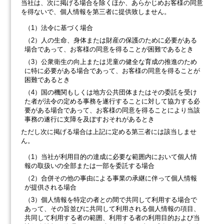
当社は、次に掲げる場合を除くほか、あらかじめお客様の同意
を得ないで、個人情報を第三者に提供致しません。
（1）法令に基づく場合
（2）人の生命、身体または財産の保護のために必要がある
場合であって、お客様の同意を得ることが困難であるとき
（3）公衆衛生の向上または児童の健全な育成の推進のため
に特に必要がある場合であって、お客様の同意を得ることが
困難であるとき
（4）国の機関もしくは地方公共団体またはその委託を受け
た者が法令の定める事務を遂行することに対して協力する必
要がある場合であって、お客様の同意を得ることにより当該
事務の遂行に支障を及ぼすおそれがあるとき
ただし次に掲げる場合は上記に定める第三者には該当しませ
ん。
（1）当社が利用目的の達成に必要な範囲内において個人情
報の取扱いの全部または一部を委託する場合
（2）合併その他の事由による事業の承継に伴って個人情報
が提供される場合
（3）個人情報を特定の者との間で共同して利用する場合で
あって、その旨並びに共同して利用される個人情報の項目、
共同して利用する者の範囲、利用する者の利用目的および当