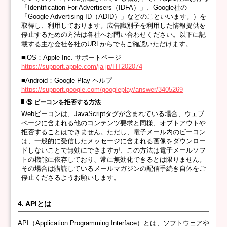
「Identification For Advertisers（IDFA）」、Google社の
「Google Advertising ID（ADID）」などのこといいます。）を
取得し、利用しております。広告識別子を利用した情報提供を
停止するための方法は各社へお問い合わせください。以下に記
載する主な会社各社のURLからでもご確認いただけます。
■iOS：Apple Inc. サポートページ
https://support.apple.com/ja-jp/HT202074
■Android：Google Play ヘルプ
https://support.google.com/googleplay/answer/3405269
⑤ ビーコンを拒否する方法
Webビーコンは、JavaScriptタグが含まれている場合、ウェブ
ページに含まれる他のコンテンツ要求と同様、オプトアウトや
拒否することはできません。ただし、電子メール内のビーコン
は、一般的に受信したメッセージに含まれる画像をダウンロー
ドしないことで無効にできますが、この方法は電子メールソフ
トの機能に依存しており、常に無効化できるとは限りません。
その場合は購読しているメールマガジンの配信手続き自体をご
停止くださるようお願いします。
4. APIとは
API（Application Programming Interface）とは、ソフトウェアや