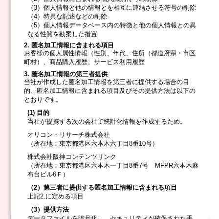
（3）個人情報と他の情報とを相互に連結させる符号の削除
（4）特異な記述などの削除
（5）個人情報データベース内の特徴と他の個人情報との異
なる性質を勘案した措置
2. 匿名加工情報に含まれる項目
お客様の個人属性情報（性別、年代、住所（都道府県・市区
町村）、商品購入履歴、サービス利用履歴
3. 匿名加工情報の第三者提供
当社が作成した匿名加工情報を第三者に提供する場合の目
的、匿名加工情報に含まれる項目及びその提供方法は以下の
とおりです。
(1) 目的
当社が提携する次の会社で統計化情報を作成するため。
オリコン・リサーチ株式会社
（所在地：東京都港区六本木六丁目8番10号）
株式会社阪神コンテンツリンク
（所在地：東京都港区六本木一丁目8番7号 MFPR六本木麻
布台ビル6Ｆ）
（2）第三者に提供する匿名加工情報に含まれる項目
上記2.に定める項目
（3）提供方法
データファイルを暗号化し、セキュリティが確保された手