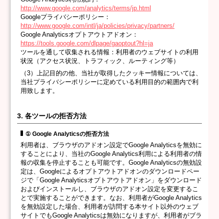
http://www.google.com/analytics/terms/jp.html
Googleプライバシーポリシー：
http://www.google.com/intl/ja/policies/privacy/partners/
Google Analyticsオプトアウトアドオン：
https://tools.google.com/dlpage/gaoptout?hl=ja
ツールを通して収集される情報：利用者のウェブサイトの利用
状況（アクセス状況、トラフィック、ルーティング等）
（3）上記目的の他、当社が取得したクッキー情報については、
当社プライバシーポリシーに定めている利用目的の範囲内で利
用致します。
3. 各ツールの拒否方法
① Google Analyticsの拒否方法
利用者は、ブラウザのアドオン設定でGoogle Analyticsを無効に
することにより、当社のGoogle Analytics利用による利用者の情
報の収集を停止することも可能です。Google Analyticsの無効設
定は、Googleによるオプトアウトアドオンのダウンロードペー
ジで「Google Analyticsオプトアウトアドオン」をダウンロード
およびインストールし、ブラウザのアドオン設定を変更するこ
とで実施することができます。なお、利用者がGoogle Analytics
を無効設定した場合、利用者が訪問する本サイト以外のウェブ
サイトでもGoogle Analyticsは無効になりますが、利用者がブラ