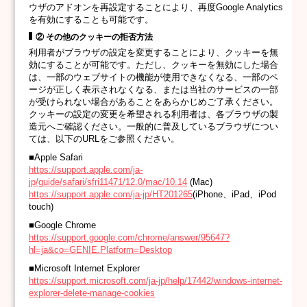
ウザのアドオンを再設定することにより、再度Google Analytics
を有効にすることも可能です。
② その他のクッキーの拒否方法
利用者がブラウザの設定を変更することにより、クッキーを無
効にすることが可能です。ただし、クッキーを無効にした場合
は、一部のウェブサイトの機能が使用できなくなる、一部のペ
ージが正しく表示されなくなる、または当社のサービスの一部
が受けられない場合があることをあらかじめご了承ください。
クッキーの設定の変更を希望される利用者は、各ブラウザの製
造元へご確認ください。一般的に普及しているブラウザについ
ては、以下のURLをご参照ください。
■Apple Safari
https://support.apple.com/ja-
jp/guide/safari/sfri11471/12.0/mac/10.14
(Mac)
https://support.apple.com/ja-jp/HT201265
(iPhone、iPad、iPod
touch)
■Google Chrome
https://support.google.com/chrome/answer/95647?
hl=ja&co=GENIE.Platform=Desktop
■Microsoft Internet Explorer
https://support.microsoft.com/ja-jp/help/17442/windows-internet-
explorer-delete-manage-cookies