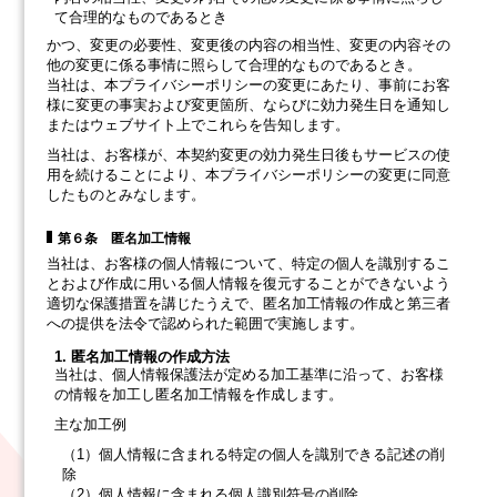
て合理的なものであるとき
かつ、変更の必要性、変更後の内容の相当性、変更の内容その
他の変更に係る事情に照らして合理的なものであるとき。
当社は、本プライバシーポリシーの変更にあたり、事前にお客
様に変更の事実および変更箇所、ならびに効力発生日を通知し
またはウェブサイト上でこれらを告知します。
当社は、お客様が、本契約変更の効力発生日後もサービスの使
用を続けることにより、本プライバシーポリシーの変更に同意
したものとみなします。
第６条 匿名加工情報
当社は、お客様の個人情報について、特定の個人を識別するこ
とおよび作成に用いる個人情報を復元することができないよう
適切な保護措置を講じたうえで、匿名加工情報の作成と第三者
への提供を法令で認められた範囲で実施します。
1. 匿名加工情報の作成方法
当社は、個人情報保護法が定める加工基準に沿って、お客様
の情報を加工し匿名加工情報を作成します。
主な加工例
（1）個人情報に含まれる特定の個人を識別できる記述の削
除
（2）個人情報に含まれる個人識別符号の削除