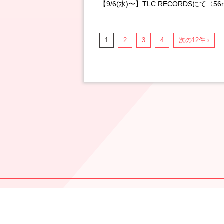
【9/6(水)〜】TLC RECORDSに
1
2
3
4
次の12件 ›