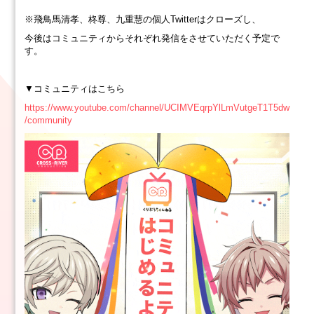
※飛鳥馬清孝、柊尊、九重慧の個人Twitterはクローズし、
今後はコミュニティからそれぞれ発信をさせていただく予定で
す。
▼コミュニティはこちら
https://www.youtube.com/channel/UCIMVEqrpYlLmVutgeT1T5dw
/community