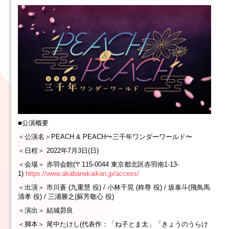
■公演概要
＜公演名＞PEACH & PEACH〜三千年ワンダーワールド〜
＜日程＞ 2022年7月3日(日)
＜会場＞ 赤羽会館(〒115-0044 東京都北区赤羽南1-13-
1)
https://www.akabanekaikan.jp/access/
＜出演＞ 市川蒼 (九重慧 役) / 小林千晃 (柊尊 役) / 坂泰斗(飛鳥馬
清孝 役) / 三浦勝之(蘇芳敬心 役)
＜演出＞ 結城昴良
＜脚本＞ 尾中たけし(代表作：「ね子とま太」「きょうのうらけ